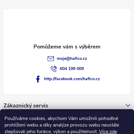
t
í
moje
@
hafico.cz
604 199 009
http://facebook.com/hafico.cz
Zákaznický servis
Používáme cookies, abychom Vám umožnili pohodlné
Novinky
prohlížení webu a díky analýze provozu webu neustále
zlepšovali jeho funkce, výkon a použitelnost.
Více zde