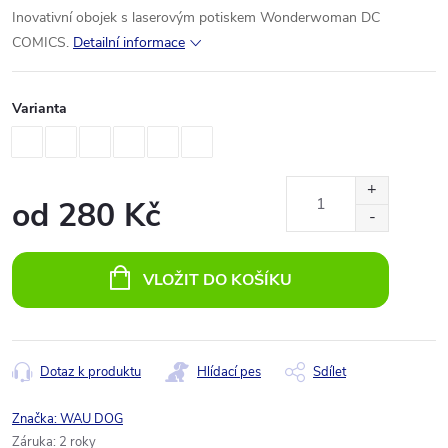
Inovativní
obojek
s
laserovým
potiskem
Wonderwoman
DC
COMICS
.
Detailní informace
Varianta
od
280 Kč
Měrná
cena:
VLOŽIT DO KOŠÍKU
Dotaz k produktu
Hlídací pes
Sdílet
Značka:
WAU DOG
Záruka
:
2 roky