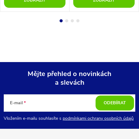
ZOBRAZIT
ZOBRAZIT
Mějte přehled o novinkách
a slevách
Z
á
E-mail
ODEBÍRAT
p
Vložením e-mailu souhlasíte s
podmínkami ochrany osobních údajů
a