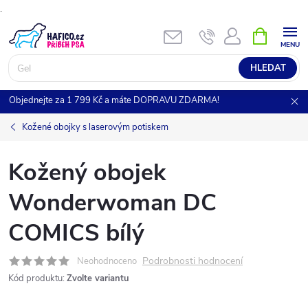
.
Přejít
NÁKUPNÍ
KOŠÍK
na
obsah
HLEDAT
Objednejte za 1 799 Kč a máte DOPRAVU ZDARMA!
Kožené obojky s laserovým potiskem
Kožený obojek
Wonderwoman DC
COMICS bílý
Podrobnosti hodnocení
Neohodnoceno
Kód produktu:
Zvolte variantu