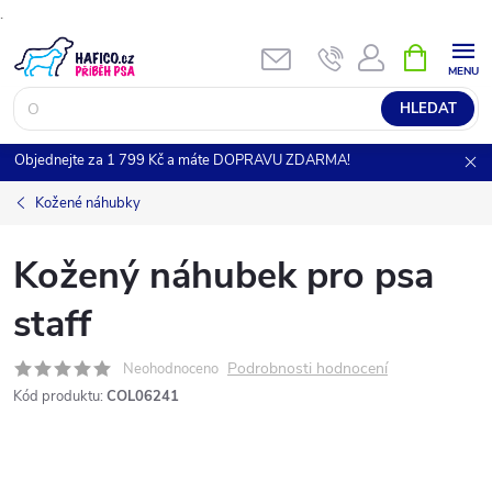
.
Přejít
NÁKUPNÍ
KOŠÍK
na
obsah
HLEDAT
Objednejte za 1 799 Kč a máte DOPRAVU ZDARMA!
Kožené náhubky
Kožený náhubek pro psa
staff
Podrobnosti hodnocení
Neohodnoceno
Kód produktu:
COL06241