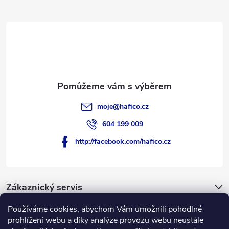
t
í
moje
@
hafico.cz
604 199 009
http://facebook.com/hafico.cz
Zákaznický servis
Používáme cookies, abychom Vám umožnili pohodlné
Novinky
prohlížení webu a díky analýze provozu webu neustále