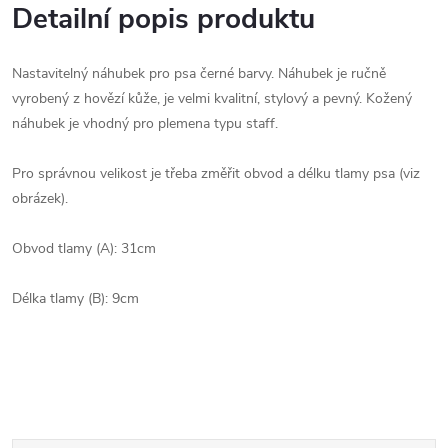
Detailní popis produktu
Nastavitelný
náhubek pro
psa
černé barvy
.
Náhubek
je
ručně
vyrobený
z
hovězí kůže,
je velmi kvalitní
, stylový
a
pevný
.
Kožený
náhubek
je vhodný
pro
plemena
typu
staff
.
Pro správnou
velikost je
třeba
změřit
obvod
a délku
tlamy
psa
(viz
obrázek
)
.
Obvod
tlamy
(A)
:
31cm
Délka
tlamy
(
B
)
:
9cm