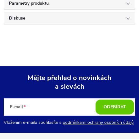
Parametry produktu
Diskuse
Mějte přehled o novinkách
a slevách
Z
á
E-mail
ODEBÍRAT
p
Vložením e-mailu souhlasíte s
podmínkami ochrany osobních údajů
a