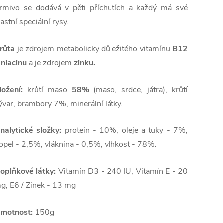
rmivo se dodává v pěti příchutích a každý má své
lastní speciální rysy.
růta
je zdrojem metabolicky důležitého vitamínu
B12
 niacinu
a je zdrojem
zinku.
ložení:
krůtí maso
58%
(maso, srdce, játra), krůtí
ývar, brambory 7%, minerální látky.
nalytické složky:
protein - 10%, oleje a tuky - 7%,
opel - 2,5%, vláknina - 0,5%, vlhkost - 78%.
oplňkové látky:
Vitamín D3 - 240 IU, Vitamín E - 20
g, E6 / Zinek - 13 mg
motnost:
150g