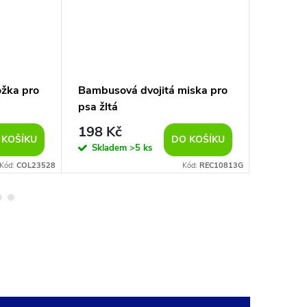
ožka pro
Bambusová dvojitá miska pro
Melamin
psa žltá
SIMPLY 
198 Kč
189
od
 KOŠÍKU
DO KOŠÍKU
Skladem
>5 ks
Sklad
Kód:
COL23528
Kód:
REC10813G