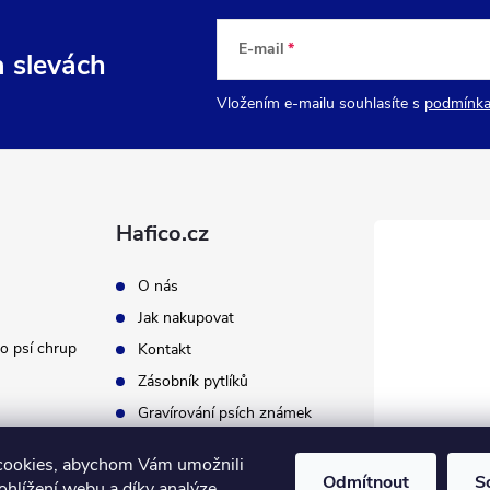
E-mail
a slevách
Vložením e-mailu souhlasíte s
podmínka
Hafico.cz
O nás
Jak nakupovat
o psí chrup
Kontakt
Zásobník pytlíků
Gravírování psích známek
cookies, abychom Vám umožnili
Odmítnout
S
ohlížení webu a díky analýze