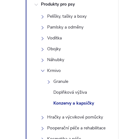
Produkty pro psy
s
Pelíšky, tašky a boxy
t
Pamlsky a odměny
r
Vodítka
Obojky
a
Náhubky
n
Krmivo
Granule
n
Doplňková výživa
í
Konzervy a kapsičky
p
Hračky a výcvikové pomůcky
Pooperační péče a rehabilitace
a
Kosmetika a péče