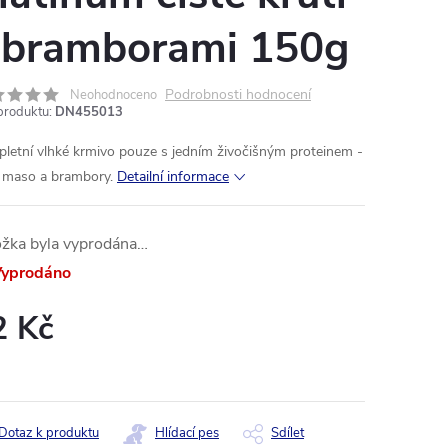
 bramborami 150g
Podrobnosti hodnocení
Neohodnoceno
produktu:
DN455013
letní vlhké krmivo pouze s jedním živočišným proteinem -
í maso a brambory.
Detailní informace
ožka byla vyprodána…
yprodáno
2 Kč
ná
:
Dotaz k produktu
Hlídací pes
Sdílet