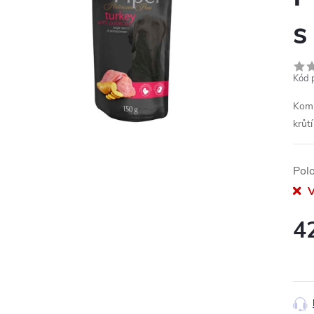
s
Kód 
Komp
krůt
Pol
V
4
Měr
cena