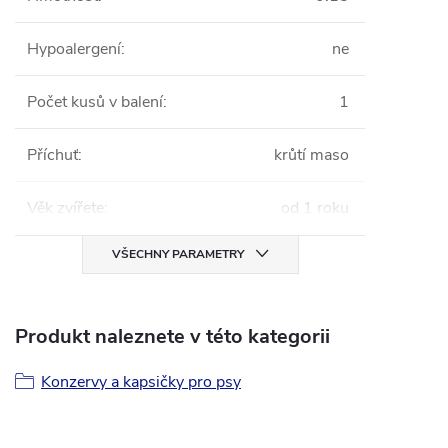
Hypoalergení
:
ne
Počet kusů v balení
:
1
Příchuť
:
krůtí maso
Věk zvířete
:
od 1 roku
VŠECHNY PARAMETRY
Produkt naleznete v této kategorii
Konzervy a kapsičky pro psy