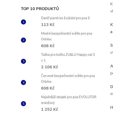
K
TOP 10 PRODUKTŮ
v
Dančí paroh ke žvýkání pro psa S
113 Kč
K
a
Modré bezpečnostní světlo pro psa
Orbiloc
S
608 Kč
v
Taška pro kočku ZU&LU Happy cat 3
v 1
A
2 106 Kč
p
Červené bezpečnostní světlo pro psa
Orbiloc
D
608 Kč
m
Nejsilnější obojek pro psa EVOLUTOR
oranžový
H
1 252 Kč