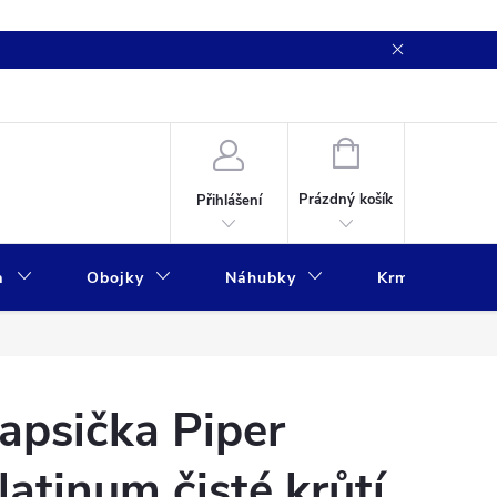
NÁKUPNÍ
KOŠÍK
Prázdný košík
Přihlášení
a
Obojky
Náhubky
Krmivo
apsička Piper
latinum čisté krůtí