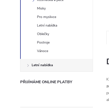
n
Misky
Pro myslivce
e
Letní nabídka
l
Oblečky
Postroje
Vánoce
Letní nabídka
K
PŘIJÍMÁME ONLINE PLATBY
z
p
a