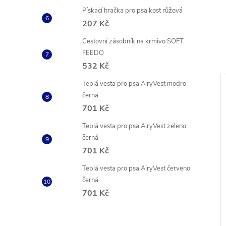
Pískací hračka pro psa kost růžová
207 Kč
Cestovní zásobník na krmivo SOFT
FEEDO
532 Kč
Teplá vesta pro psa AiryVest modro
černá
701 Kč
Teplá vesta pro psa AiryVest zeleno
černá
701 Kč
Teplá vesta pro psa AiryVest červeno
černá
701 Kč
iska na vodu
Protiskluzová miska proti
mravencům pro psa fialová