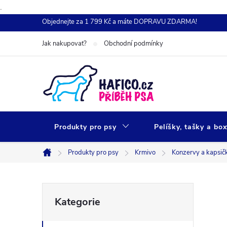
.
Přejít
Objednejte za 1 799 Kč a máte DOPRAVU ZDARMA!
na
Jak nakupovat?
Obchodní podmínky
obsah
Produkty pro psy
Pelíšky, tašky a bo
Produkty pro psy
Krmivo
Konzervy a kapsič
Domů
P
Přeskočit
Kategorie
kategorie
o