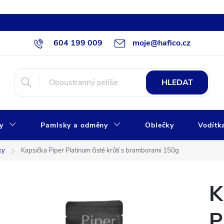
604 199 009
moje@hafico.cz
HLEDAT
xy
Pamlsky a odměny
Oblečky
Vodítk
ky
Kapsička Piper Platinum čisté krůtí s bramborami 150g
K
P