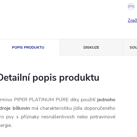
Znač
POPIS PRODUKTU
DISKUZE
SOU
Detailní popis produktu
rmivo PIPER PLATINUM PURE díky použití
jednoho
droje bílkovin
má charakteristiku jídla doporučeného
ro psy s příznaky nesnášenlivosti nebo potravinové
lergie.