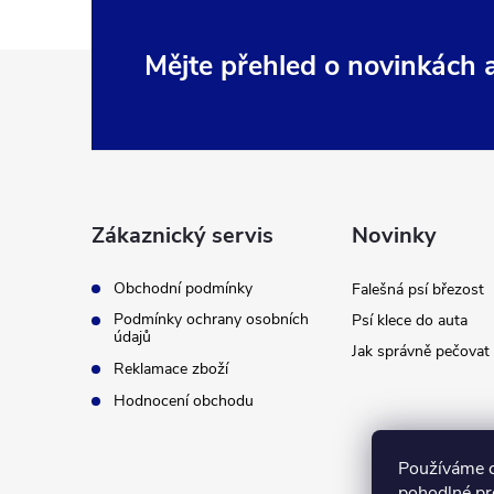
Z
Mějte přehled o novinkách
á
p
a
Zákaznický servis
Novinky
t
Obchodní podmínky
Falešná psí březost
Podmínky ochrany osobních
Psí klece do auta
í
údajů
Jak správně pečovat 
Reklamace zboží
Hodnocení obchodu
Používáme 
pohodlné pr