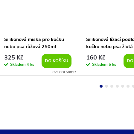
Silikonová miska pro kočku
Silikonová lízací podl
nebo psa růžová 250ml
kočku nebo psa žlutá
325 Kč
160 Kč
DO KOŠÍKU
DO
Skladem
4 ks
Skladem
5 ks
Kód:
COL50817