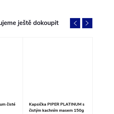
jeme ještě dokoupit
num čisté
Kapsička PIPER PLATINUM s
Modrá n
čistým kachním masem 150g
psa