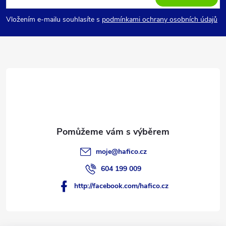
p
Vložením e-mailu souhlasíte s
podmínkami ochrany osobních údajů
a
t
í
moje
@
hafico.cz
604 199 009
http://facebook.com/hafico.cz