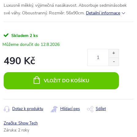
Luxusně měkký, výjimečná nasákavost. Absorbuje sedminásobek
své váhy. Oboustranný. Rozměr: 56x90cm.
Detailní informace
Skladem
2 ks
12.8.2026
490 Kč
Měrná
cena:
VLOŽIT DO KOŠÍKU
Dotaz k produktu
Hlídací pes
Sdílet
Značka:
Show Tech
Záruka
:
2 roky