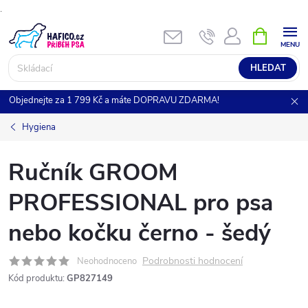
.
Přejít
NÁKUPNÍ
KOŠÍK
na
obsah
HLEDAT
Objednejte za 1 799 Kč a máte DOPRAVU ZDARMA!
Hygiena
Ručník GROOM
PROFESSIONAL pro psa
nebo kočku černo - šedý
Podrobnosti hodnocení
Neohodnoceno
Kód produktu:
GP827149