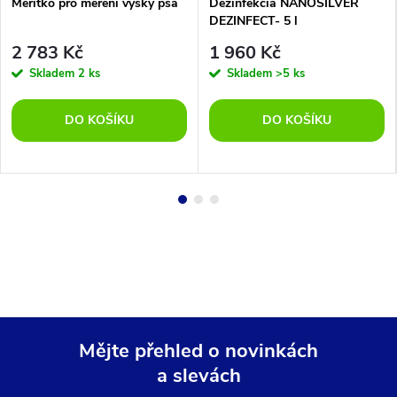
Měřítko pro měření výšky psa
Dezinfekcia NANOSILVER
DEZINFECT- 5 l
2 783 Kč
1 960 Kč
Skladem
2 ks
Skladem
>5 ks
DO KOŠÍKU
DO KOŠÍKU
Mějte přehled o novinkách
a slevách
Z