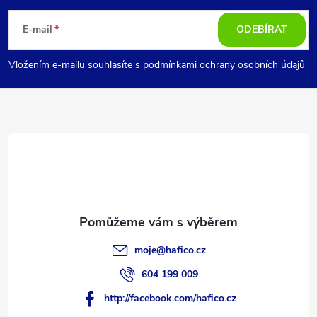
á
E-mail
ODEBÍRAT
p
Vložením e-mailu souhlasíte s
podmínkami ochrany osobních údajů
a
t
í
moje
@
hafico.cz
604 199 009
http://facebook.com/hafico.cz