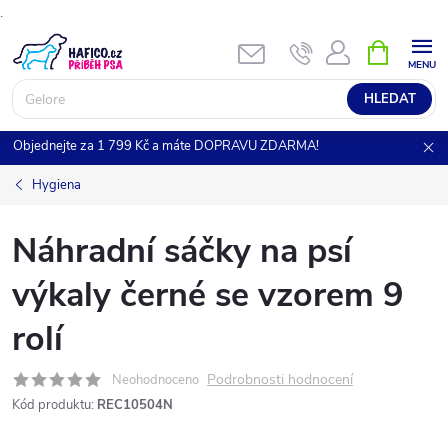
.
Přejít
NÁKUPNÍ
KOŠÍK
na
obsah
HLEDAT
Objednejte za 1 799 Kč a máte DOPRAVU ZDARMA!
Hygiena
Náhradní sáčky na psí
výkaly černé se vzorem 9
rolí
Podrobnosti hodnocení
Neohodnoceno
Kód produktu:
REC10504N