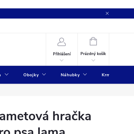
NÁKUPNÍ
KOŠÍK
Prázdný košík
Přihlášení
a
Obojky
Náhubky
Krmivo
ametová hračka
ro psa lama