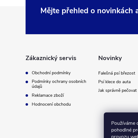
Z
Mějte přehled o novinkách
á
p
a
Zákaznický servis
Novinky
t
Obchodní podmínky
Falešná psí březost
Podmínky ochrany osobních
Psí klece do auta
í
údajů
Jak správně pečovat 
Reklamace zboží
Hodnocení obchodu
Používáme 
pohodlné pr
provozu web