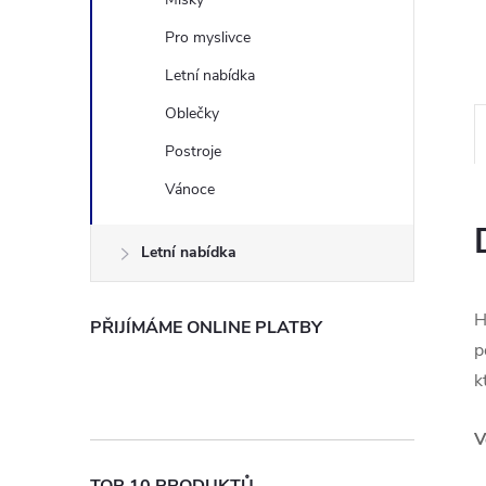
n
Pro myslivce
Letní nabídka
e
Oblečky
l
Postroje
Vánoce
Letní nabídka
H
PŘIJÍMÁME ONLINE PLATBY
p
k
V