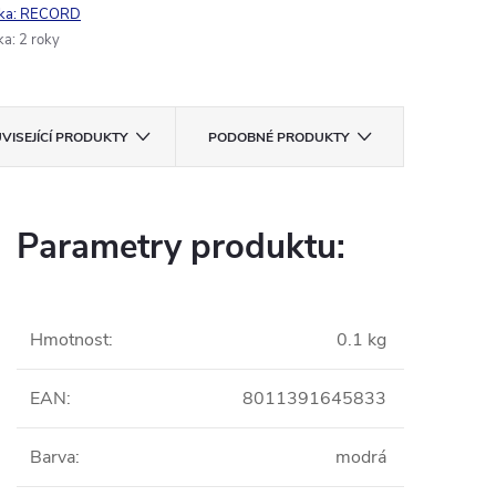
ka:
RECORD
ka
:
2 roky
VISEJÍCÍ PRODUKTY
PODOBNÉ PRODUKTY
Parametry produktu:
Hmotnost
:
0.1 kg
EAN
:
8011391645833
Barva
:
modrá