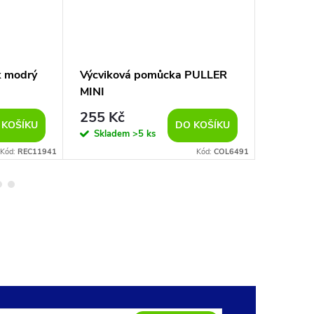
k modrý
Výcviková pomůcka PULLER
Výcviko
MINI
255 Kč
2 590
 KOŠÍKU
DO KOŠÍKU
Skladem
>5 ks
Vypro
Kód:
REC11941
Kód:
COL6491