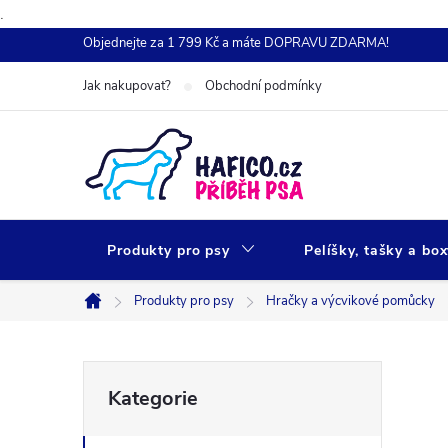
.
Přejít
Objednejte za 1 799 Kč a máte DOPRAVU ZDARMA!
na
Jak nakupovat?
Obchodní podmínky
obsah
Produkty pro psy
Pelíšky, tašky a bo
Produkty pro psy
Hračky a výcvikové pomůcky
Domů
P
Přeskočit
Kategorie
kategorie
o