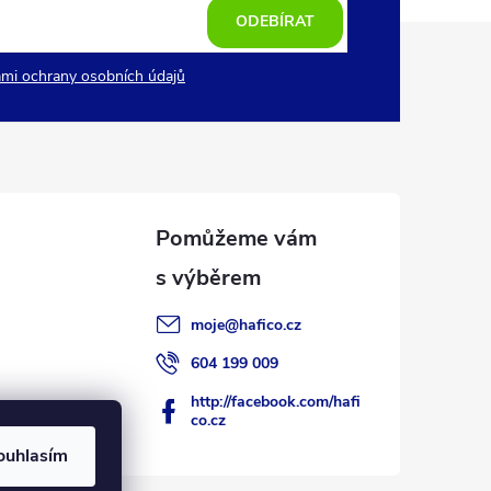
ODEBÍRAT
mi ochrany osobních údajů
moje
@
hafico.cz
604 199 009
http://facebook.com/hafi
co.cz
ouhlasím