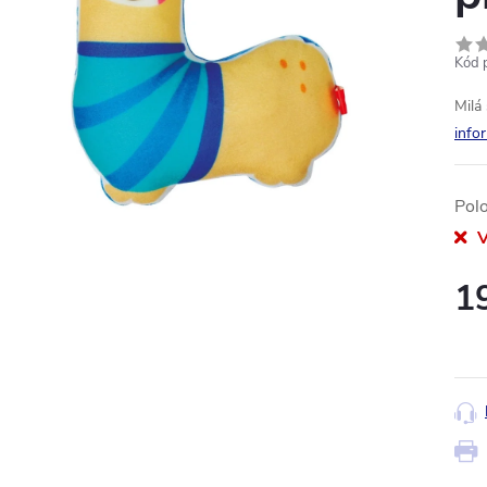
Kód 
Milá
info
Pol
V
1
Měr
cena