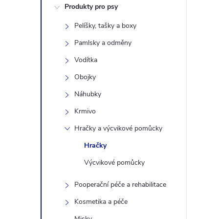
Produkty pro psy
s
Pelíšky, tašky a boxy
t
Pamlsky a odměny
r
Vodítka
Obojky
a
Náhubky
n
Krmivo
Hračky a výcvikové pomůcky
n
Hračky
í
Výcvikové pomůcky
p
Pooperační péče a rehabilitace
Kosmetika a péče
a
Misky