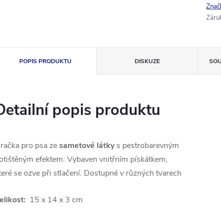
Znač
Záru
POPIS PRODUKTU
DISKUZE
SOU
Detailní popis produktu
račka pro psa ze
sametové látky
s pestrobarevným
otištěným efektem. Vybaven vnitřním pískátkem,
teré se ozve při stlačení. Dostupné v různých tvarech
elikost:
15 x 14 x 3 cm