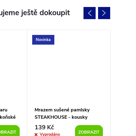
jeme ještě dokoupit
Novinka
aru
Mrazem sušené pamlsky
Mega ve
 koňské
STEAKHOUSE - kousky
psy 55
zvěřiny 40g
139 Kč
95 Kč
OBRAZIT
ZOBRAZIT
Vyprodáno
Sklad