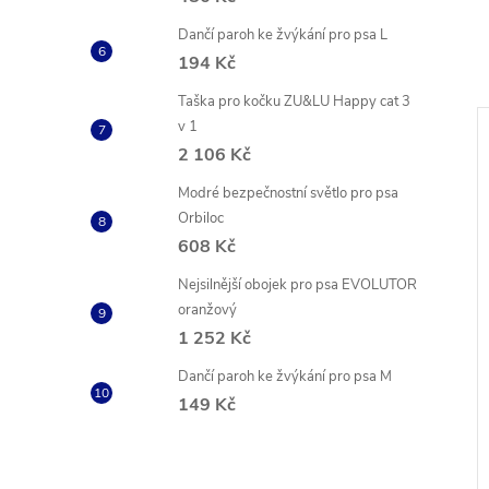
Dančí paroh ke žvýkání pro psa L
194 Kč
Taška pro kočku ZU&LU Happy cat 3
v 1
–6 %
2 106 Kč
585 Kč
Modré bezpečnostní světlo pro psa
Orbiloc
608 Kč
Nejsilnější obojek pro psa EVOLUTOR
oranžový
1 252 Kč
Dančí paroh ke žvýkání pro psa M
st s kloubem pro
Polovlhké krmivo pro psy 3kg
149 Kč
545 Kč
DO KOŠÍKU
DO KOŠÍKU
5 ks
Skladem
5 ks