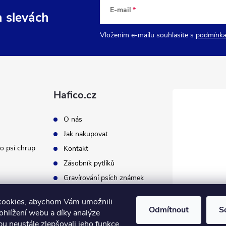
E-mail
a slevách
Vložením e-mailu souhlasíte s
podmínka
Hafico.cz
O nás
Jak nakupovat
o psí chrup
Kontakt
Zásobník pytlíků
Gravírování psích známek
cookies, abychom Vám umožnili
Odmítnout
S
ohlížení webu a díky analýze
u neustále zlepšovali jeho funkce,