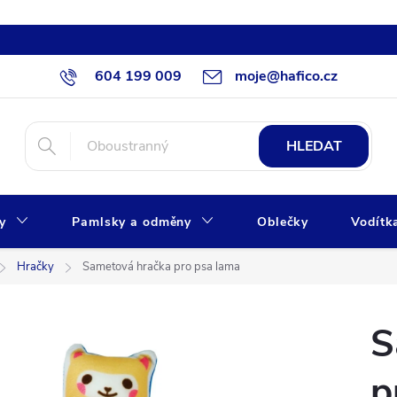
604 199 009
moje@hafico.cz
HLEDAT
xy
Pamlsky a odměny
Oblečky
Vodítk
Hračky
Sametová hračka pro psa lama
S
p