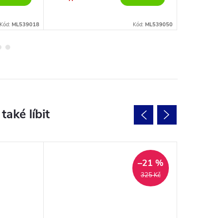
Kód:
ML539018
Kód:
ML539050
–21 %
325 Kč