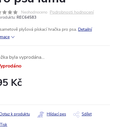
Podrobnosti hodnocení
Neohodnoceno
produktu:
REC64583
 sametově plyšová pískací hračka pro psa.
Detailní
rmace
ožka byla vyprodána…
yprodáno
95 Kč
ná
:
Dotaz k produktu
Hlídací pes
Sdílet
Tisk