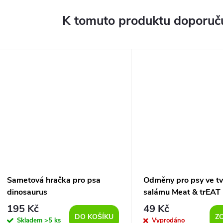
K tomuto produktu doporuču
Sametová hračka pro psa
Odměny pro psy ve tv
dinosaurus
salámu Meat & trEAT
maso 80g
195 Kč
49 Kč
DO KOŠÍKU
Z
Skladem
>5 ks
Vyprodáno