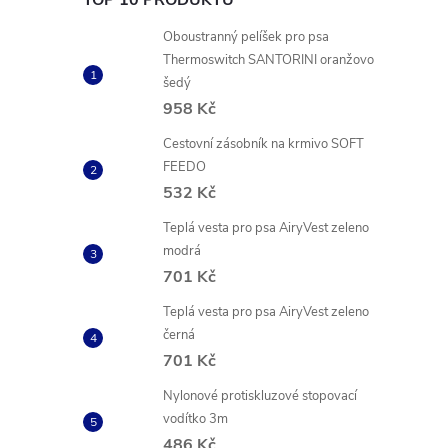
TOP 10 PRODUKTŮ
Oboustranný pelíšek pro psa
Thermoswitch SANTORINI oranžovo
šedý
958 Kč
Cestovní zásobník na krmivo SOFT
FEEDO
532 Kč
Teplá vesta pro psa AiryVest zeleno
modrá
701 Kč
Teplá vesta pro psa AiryVest zeleno
černá
701 Kč
Nylonové protiskluzové stopovací
vodítko 3m
486 Kč