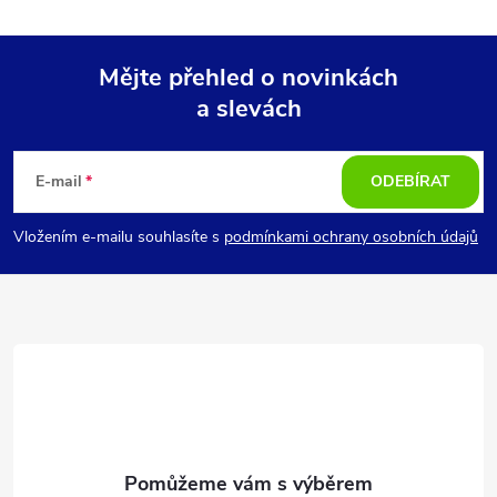
Mějte přehled o novinkách
a slevách
Z
á
E-mail
ODEBÍRAT
p
Vložením e-mailu souhlasíte s
podmínkami ochrany osobních údajů
a
t
í