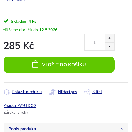
Skladem
4 ks
12.8.2026
285 Kč
Měrná
cena:
VLOŽIT DO KOŠÍKU
Dotaz k produktu
Hlídací pes
Sdílet
Značka:
WAU DOG
Záruka
:
2 roky
Popis produktu