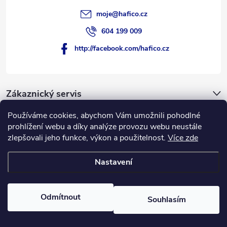
moje
@
hafico.cz
604 199 009
http://facebook.com/hafico.cz
Zákaznický servis
Používáme cookies, abychom Vám umožnili pohodlné
Novinky
prohlížení webu a díky analýze provozu webu neustále
zlepšovali jeho funkce, výkon a použitelnost.
Více zde
Hafico.cz
Nastavení
Copyright 2026
Hafico.cz
. Všechna práva vyhrazena.
Odmítnout
Souhlasím
Vytvořil Shoptet