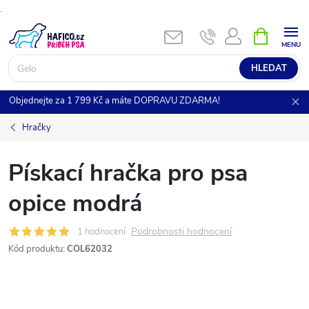
.
Přejít
NÁKUPNÍ
KOŠÍK
na
obsah
HLEDAT
Objednejte za 1 799 Kč a máte DOPRAVU ZDARMA!
Hračky
Pískací hračka pro psa
opice modrá
Podrobnosti hodnocení
1 hodnocení
Kód produktu:
COL62032