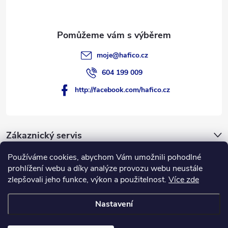
moje
@
hafico.cz
604 199 009
http://facebook.com/hafico.cz
Zákaznický servis
Používáme cookies, abychom Vám umožnili pohodlné
Novinky
prohlížení webu a díky analýze provozu webu neustále
zlepšovali jeho funkce, výkon a použitelnost.
Více zde
Hafico.cz
Nastavení