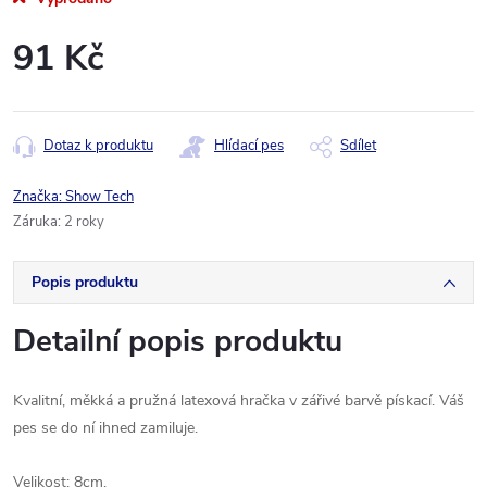
91 Kč
Měrná
cena:
Dotaz k produktu
Hlídací pes
Sdílet
Značka:
Show Tech
Záruka
:
2 roky
Popis produktu
Detailní popis produktu
Kvalitní
, měkká
a
pružná
latexová
hračka
v zářivé
barvě
pískací
.
Váš
pes
se do ní
ihned
zamiluje
.
Velikost
:
8
cm
.