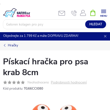
.
Přejít
NÁKUPNÍ
KOŠÍK
na
obsah
HLEDAT
Objednejte za 1 799 Kč a máte DOPRAVU ZDARMA!
Hračky
Pískací hračka pro psa
krab 8cm
Podrobnosti hodnocení
Neohodnoceno
Kód produktu:
TG66CCI080