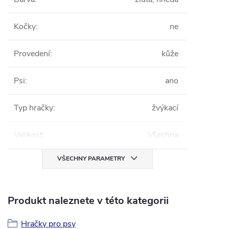
Kočky
:
ne
Provedení
:
kůže
Psi
:
ano
Typ hračky
:
žvýkací
Velikost
:
Všechna
VŠECHNY PARAMETRY
Produkt naleznete v této kategorii
Hračky pro psy