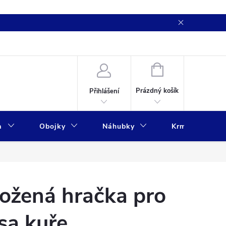
NÁKUPNÍ
KOŠÍK
Prázdný košík
Přihlášení
a
Obojky
Náhubky
Krmivo
ožená hračka pro
sa kuře