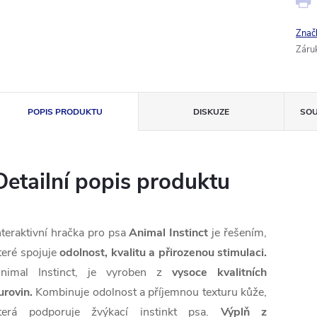
Znač
Záru
POPIS PRODUKTU
DISKUZE
SOU
Detailní popis produktu
nteraktivní hračka pro psa
Animal Instinct
je řešením,
teré spojuje
odolnost, kvalitu a přirozenou stimulaci.
nimal Instinct, je vyroben z
vysoce kvalitních
urovin.
Kombinuje odolnost a příjemnou texturu kůže,
terá podporuje žvýkací instinkt psa.
Výplň z