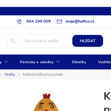
604 199 009
moje@hafico.cz
HLEDAT
xy
Pamlsky a odměny
Oblečky
Vodítk
Hračky
Kožená hračka pro psa kuře
K
p