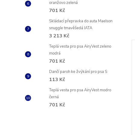
oranžovo zelená
701 Kč
Skládací přepravka do auta Maelson
snuggle tmavěšedá IATA
3 213 Kč
Teplá vesta pro psa AiryVest zeleno
modrá
701 Kč
Dančí paroh ke žvýkání pro psa S
113 Kč
Teplá vesta pro psa AiryVest modro
černá
701 Kč
 psy ve tvaru
Sušené vepřové uši krájené
t & trEAT koňské
500g