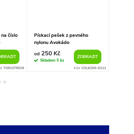
na číslo
Pískací pešek z pevného
Kožený 
ů
nylonu Avokádo
250 Kč
540 K
od
OBRAZIT
ZOBRAZIT
Skladem
5 ks
Sklad
d:
TG91STE026
Kód:
COL6200-0211