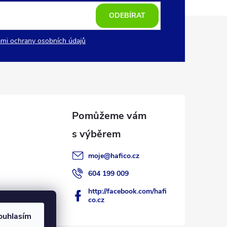
ODEBÍRAT
mi ochrany osobních údajů
moje
@
hafico.cz
604 199 009
http://facebook.com/hafi
co.cz
ouhlasím