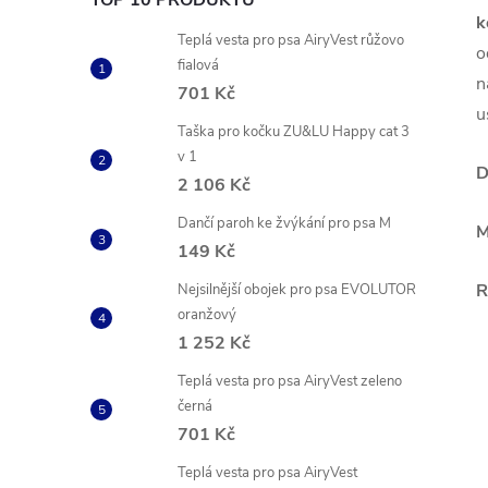
TOP 10 PRODUKTŮ
k
Teplá vesta pro psa AiryVest růžovo
o
fialová
n
701 Kč
u
Taška pro kočku ZU&LU Happy cat 3
v 1
D
2 106 Kč
Dančí paroh ke žvýkání pro psa M
M
149 Kč
R
Nejsilnější obojek pro psa EVOLUTOR
oranžový
1 252 Kč
Teplá vesta pro psa AiryVest zeleno
černá
701 Kč
Teplá vesta pro psa AiryVest