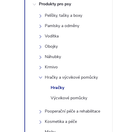
Produkty pro psy
s
Pelíšky, tašky a boxy
t
Pamlsky a odměny
r
Vodítka
Obojky
a
Náhubky
n
Krmivo
Hračky a výcvikové pomůcky
n
Hračky
í
Výcvikové pomůcky
p
Pooperační péče a rehabilitace
Kosmetika a péče
a
Misky