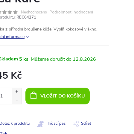
Podrobnosti hodnocení
Neohodnoceno
produktu:
REC64271
ka z přírodní broušené kůže. Výplň kokosové vlákno.
ilní informace
Skladem
5 ks
12.8.2026
45 Kč
ná
:
VLOŽIT DO KOŠÍKU
Dotaz k produktu
Hlídací pes
Sdílet