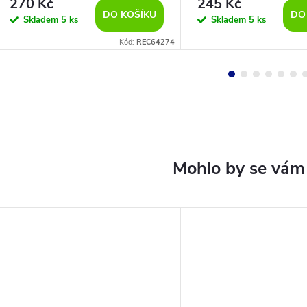
270 Kč
245 Kč
DO KOŠÍKU
DO
Skladem
5 ks
Skladem
5 ks
Kód:
REC64274