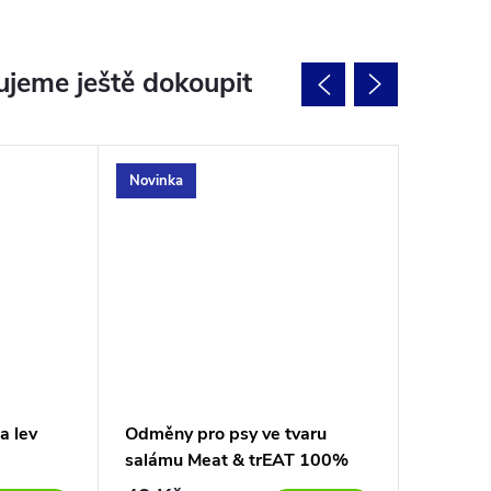
jeme ještě dokoupit
Novinka
a lev
Odměny pro psy ve tvaru
Pamlsky
salámu Meat & trEAT 100%
jehně T
buvol 80g