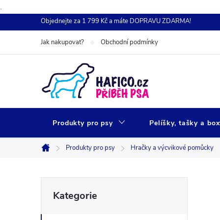
.
Přejít
Objednejte za 1 799 Kč a máte DOPRAVU ZDARMA!
na
Jak nakupovat?
Obchodní podmínky
obsah
Produkty pro psy
Pelíšky, tašky a bo
Produkty pro psy
Hračky a výcvikové pomůcky
Domů
P
Přeskočit
Kategorie
kategorie
o