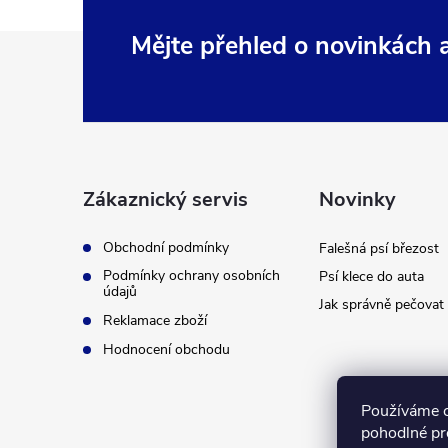
Z
Mějte přehled o novinkách
á
p
a
Zákaznický servis
Novinky
t
Obchodní podmínky
Falešná psí březost
Podmínky ochrany osobních
Psí klece do auta
í
údajů
Jak správně pečovat 
Reklamace zboží
Hodnocení obchodu
Používáme 
pohodlné pr