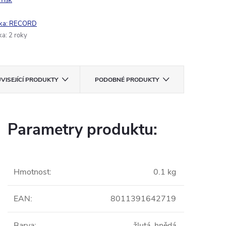
Tisk
ka:
RECORD
ka
:
2 roky
VISEJÍCÍ PRODUKTY
PODOBNÉ PRODUKTY
Parametry produktu:
Hmotnost
:
0.1 kg
EAN
:
8011391642719
Barva
:
žlutá, hnědá