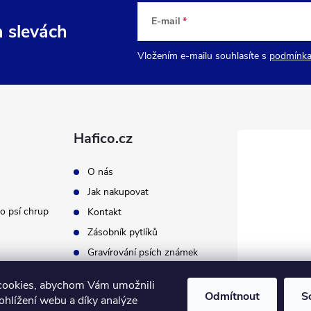
E-mail
a slevách
Vložením e-mailu souhlasíte s
podmínka
Hafico.cz
O nás
Jak nakupovat
o psí chrup
Kontakt
Zásobník pytlíků
Gravírování psích známek
cookies, abychom Vám umožnili
Odmítnout
S
ohlížení webu a díky analýze