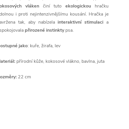
okosových vláken
činí tuto
ekologickou
hračku
dolnou i proti nejintenzivnějšímu kousání. Hračka je
avržena tak, aby nabízela
interaktivní stimulaci
a
spokojovala
přirozené instinkty
psa.
ostupné jako
: kuře, žirafa, lev
ateriál:
přírodní kůže, kokosové vlákno, bavlna, juta
ozměry:
22 cm