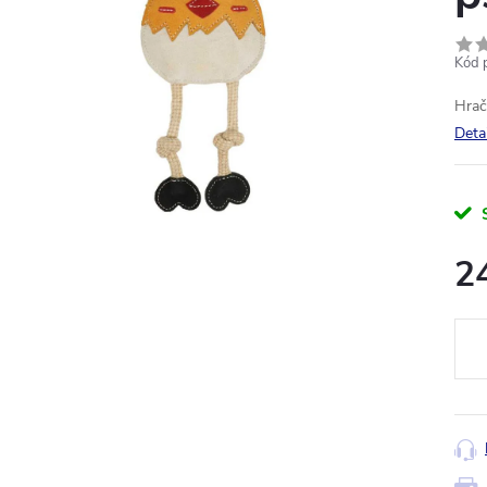
Kód 
Hrač
Deta
2
Měr
cena