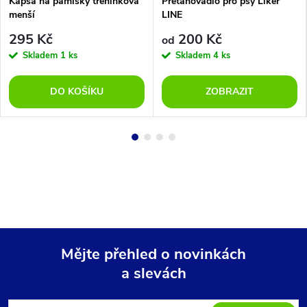
Kapsa na pamlsky tréninková
Přetahovadlo pro psy Liker
menší
LINE
295 Kč
200 Kč
od
Skladem
1 ks
Skladem
4 ks
DO KOŠÍKU
ZOBRAZIT
Mějte přehled o novinkách
a slevách
Z