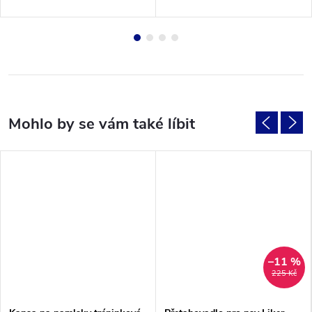
–11 %
225 Kč