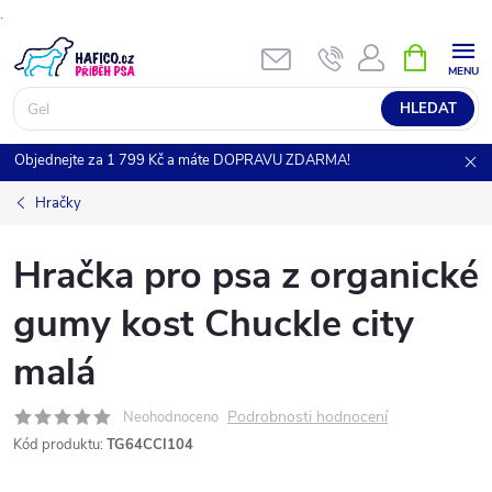
.
Přejít
NÁKUPNÍ
KOŠÍK
na
obsah
HLEDAT
Objednejte za 1 799 Kč a máte DOPRAVU ZDARMA!
Hračky
Hračka pro psa z organické
gumy kost Chuckle city
malá
Podrobnosti hodnocení
Neohodnoceno
Kód produktu:
TG64CCI104