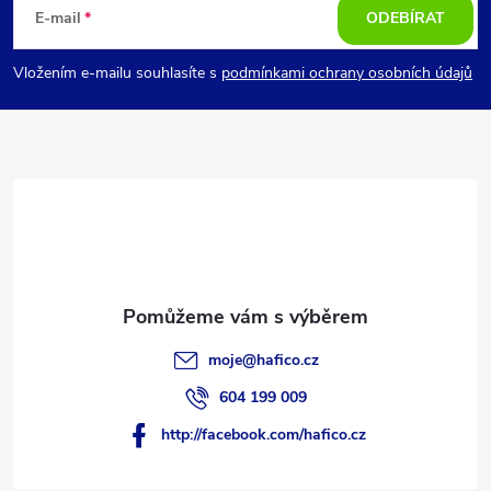
á
E-mail
ODEBÍRAT
p
Vložením e-mailu souhlasíte s
podmínkami ochrany osobních údajů
a
t
í
moje
@
hafico.cz
604 199 009
http://facebook.com/hafico.cz