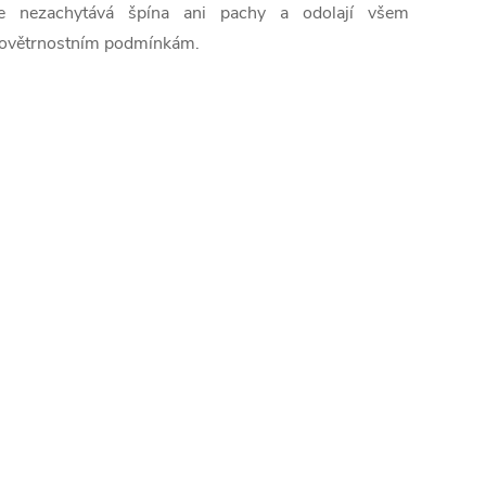
e nezachytává špína ani pachy a odolají všem
ovětrnostním podmínkám.