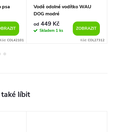
o psa
Vodě odolné vodítko WAU
Vodě od
DOG modré
DOG če
449 Kč
500
od
od
OBRAZIT
ZOBRAZIT
Skladem
1 ks
Sklad
Kód:
COL42101
Kód:
COL27312