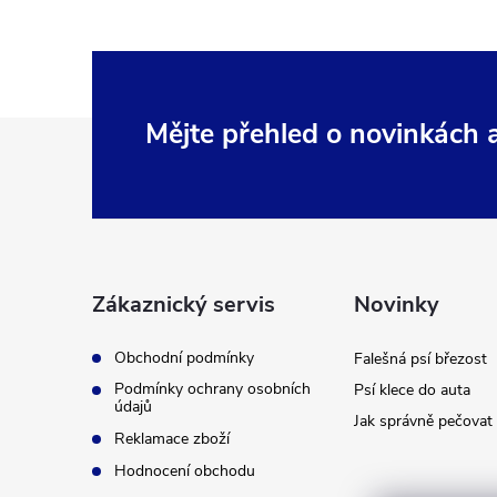
Z
Mějte přehled o novinkách
á
p
a
Zákaznický servis
Novinky
t
Obchodní podmínky
Falešná psí březost
Podmínky ochrany osobních
Psí klece do auta
í
údajů
Jak správně pečovat 
Reklamace zboží
Hodnocení obchodu