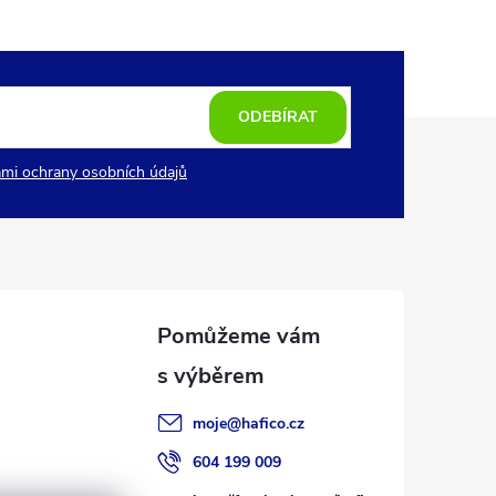
ODEBÍRAT
mi ochrany osobních údajů
moje
@
hafico.cz
604 199 009