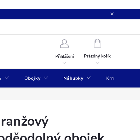
NÁKUPNÍ
KOŠÍK
Prázdný košík
Přihlášení
a
Obojky
Náhubky
Krmivo
ranžový
oděodolný obojek