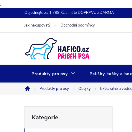
.
Přejít
Objednejte za 1 799 Kč a máte DOPRAVU ZDARMA!
na
Jak nakupovat?
Obchodní podmínky
obsah
Produkty pro psy
Pelíšky, tašky a bo
Produkty pro psy
Obojky
Extra silné a vodě
Domů
P
Přeskočit
Kategorie
kategorie
o