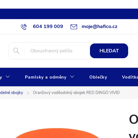
604 199 009
moje@hafico.cz
HLEDAT
xy
Pamlsky a odměny
Oblečky
Vodítk
odelné obojky
Oranžový voděodolný obojek RED DINGO VIVID
O
v