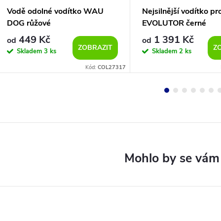
Vodě odolné vodítko WAU
Nejsilnější vodítko pr
DOG růžové
EVOLUTOR černé
449 Kč
1 391 Kč
od
od
ZOBRAZIT
Z
Skladem
3 ks
Skladem
2 ks
Kód:
COL27317