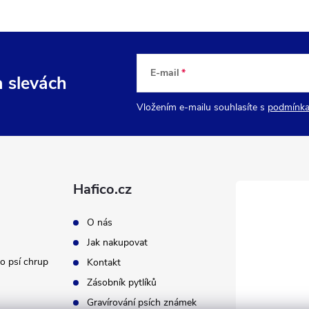
E-mail
a slevách
Vložením e-mailu souhlasíte s
podmínka
Hafico.cz
O nás
Jak nakupovat
o psí chrup
Kontakt
Zásobník pytlíků
Gravírování psích známek