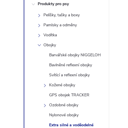
Produkty pro psy
s
Pelíšky, tašky a boxy
t
Pamlsky a odměny
r
Vodítka
Obojky
a
Barvářské obojky NIGGELOH
n
Bavlněné reflexní obojky
Svítící a reflexní obojky
n
Kožené obojky
í
GPS obojek TRACKER
Ozdobné obojky
p
Nylonové obojky
a
Extra silné a voděodelné