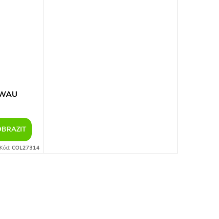
o WAU
OBRAZIT
Kód:
COL27314