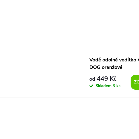
Vodě odolné vodítk
DOG oranžové
449 Kč
od
Z
Skladem
3 ks