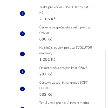
Taška pro kočku ZU&LU Happy cat 3
v 1
2 106 Kč
Červené bezpečnostní světlo pro psa
Orbiloc
608 Kč
Nejsilnější obojek pro psa EVOLUTOR
oranžový
1 252 Kč
Pískací hračka pro psa kost růžová
207 Kč
Cestovní zásobník na krmivo SOFT
FEEDO
532 Kč
Teplá vesta pro psa AiryVest modro