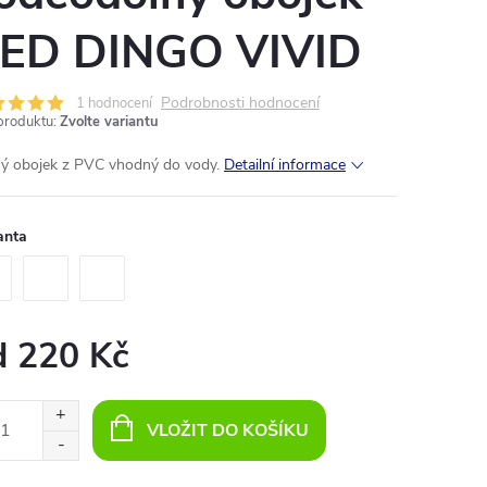
ED DINGO VIVID
Podrobnosti hodnocení
1 hodnocení
produktu:
Zvolte variantu
ý obojek z PVC vhodný do vody.
Detailní informace
anta
d
220 Kč
ná
:
VLOŽIT DO KOŠÍKU