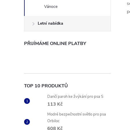
s
Vánoce
p
Letní nabídka
PŘIJÍMÁME ONLINE PLATBY
TOP 10 PRODUKTŮ
Dančí paroh ke žvýkání pro psa S
113 Kč
Modré bezpečnostní světlo pro psa
Orbiloc
608 Kč