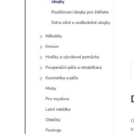
obojky
n
Rozlišovací obojky pro štěňata
e
Extra silné a voděodolné obojky
Náhubky
l
Krmivo
Hračky a výcvikové pomůcky
Pooperační péče a rehabilitace
Kosmetika a péče
Misky
Pro myslivce
Letní nabídka
Oblečky
O
k
Postroje