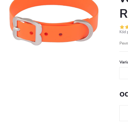
R
Kód 
Pevn
Vari
o
Měr
cena