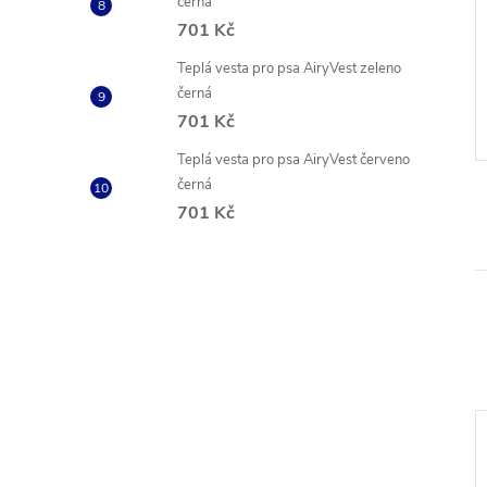
černá
é vodítko WAU
Vodě odolné vodítko WAU
701 Kč
DOG zelené
Teplá vesta pro psa AiryVest zeleno
č
449 Kč
od
černá
ZOBRAZIT
ZOBRAZIT
 ks
Skladem
3 ks
701 Kč
Kód:
COL27311
Kód:
COL27315
Teplá vesta pro psa AiryVest červeno
černá
701 Kč