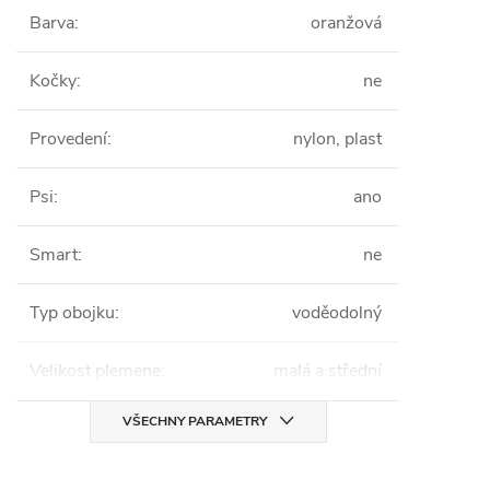
Barva
:
oranžová
Kočky
:
ne
Provedení
:
nylon, plast
Psi
:
ano
Smart
:
ne
Typ obojku
:
voděodolný
Velikost plemene
:
malá a střední
VŠECHNY PARAMETRY