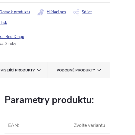
Dotaz k produktu
Hlídací pes
Sdílet
Tisk
ka:
Red Dingo
ka
:
2 roky
VISEJÍCÍ PRODUKTY
PODOBNÉ PRODUKTY
Parametry produktu:
EAN
:
Zvolte variantu